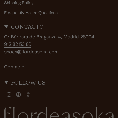
Shipping Policy
Frequently Asked Questions
CONTACTO
C/ Bárbara de Braganza 4, Madrid 28004
912 82 53 80
shoes@flordeasoka.com
Contacto
FOLLOW US
I
T
P
n
i
i
s
k
n
t
T
t
a
o
e