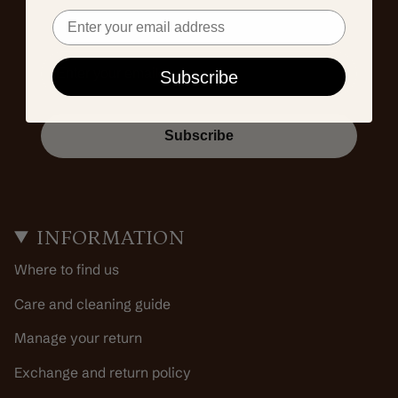
Email
Email
Subscribe
Subscribe
INFORMATION
Where to find us
Care and cleaning guide
Manage your return
Exchange and return policy