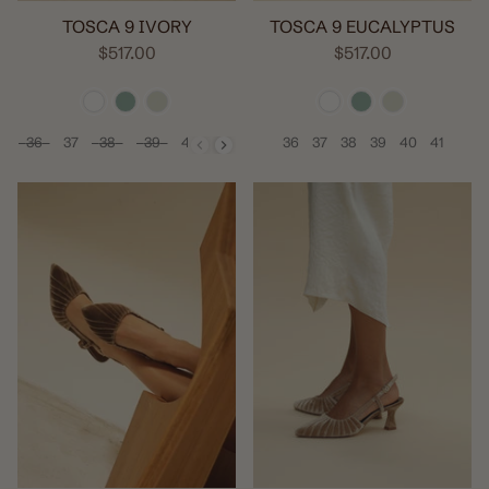
TOSCA 9 IVORY
TOSCA 9 EUCALYPTUS
$517.00
$517.00
36
37
38
39
40
41
36
37
38
39
40
41
Size
Size