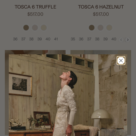
TOSCA 6 TRUFFLE
TOSCA 6 HAZELNUT
$517.00
$517.00
36
37
38
39
40
41
35
36
37
38
39
40
41
42
Size
Size